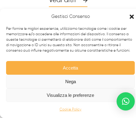
Vedi altri
Gestisci Consenso
Per fornire le migliori esperienze, utilizziamo tecnologie come i cookie per
memorizzare e/o accedere alle informazioni del dispositivo. Il consenso a
queste tecnologie ci permetterà di elaborare dati come il comportamento
di navigazione o ID unici su questo sito. Non acconsentire o ritirare il
consenso può influire negativamente su alcune caratteristiche e funzioni.
Accetta
Nega
Da oltre 40 anni i
professionisti
FabbrIdea progettano
e realizzano soluzioni in
ferro battuto e acciaio inox
,
Visualizza le preferenze
simbolo dell’eccellenza made in
Italy
nel mondo.
Cookie Policy
CANCELLI MODERNI
CANCELLI IN FERRO BATTUTO