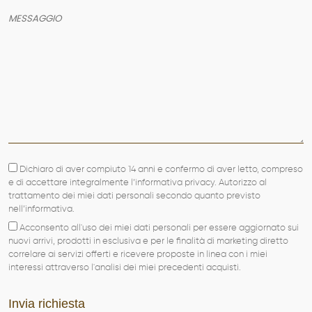
AZIENDA
SERVIZI
PRODOTTI
PORTFOLIO
NEWS
CONTATTI
Dichiaro di aver compiuto 14 anni e confermo di aver letto, compreso
e di accettare integralmente l’informativa privacy. Autorizzo al
trattamento dei miei dati personali secondo quanto previsto
nell’informativa.
Acconsento all'uso dei miei dati personali per essere aggiornato sui
nuovi arrivi, prodotti in esclusiva e per le finalità di marketing diretto
correlare ai servizi offerti e ricevere proposte in linea con i miei
interessi attraverso l'analisi dei miei precedenti acquisti.