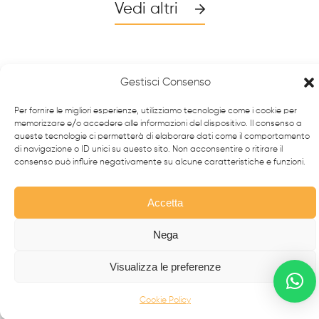
Vedi altri
Gestisci Consenso
Per fornire le migliori esperienze, utilizziamo tecnologie come i cookie per
memorizzare e/o accedere alle informazioni del dispositivo. Il consenso a
queste tecnologie ci permetterà di elaborare dati come il comportamento
di navigazione o ID unici su questo sito. Non acconsentire o ritirare il
consenso può influire negativamente su alcune caratteristiche e funzioni.
Accetta
Da oltre 40 anni i
professionisti
FabbrIdea progettano
e realizzano soluzioni in
ferro battuto e acciaio inox
,
Nega
simbolo dell’eccellenza made in
Italy
nel mondo.
Visualizza le preferenze
CANCELLI MODERNI
Cookie Policy
CANCELLI IN FERRO BATTUTO