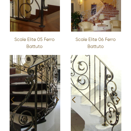
SERVIZI
PRODOTTI
PORTFOLIO
Scale Elite 05 Ferro
Scale Elite 06 Ferro
Battuto
Battuto
NEWS
CONTATTI