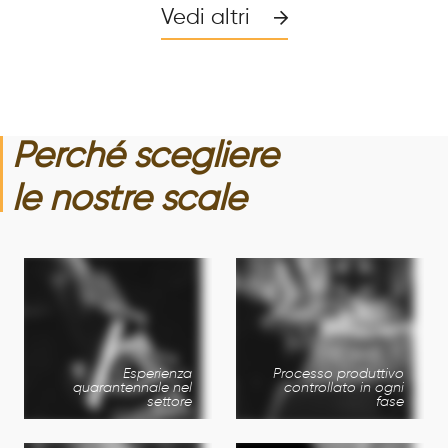
Vedi altri
Perché scegliere
le nostre scale
Esperienza
Processo produttivo
quarantennale nel
controllato in ogni
settore
fase