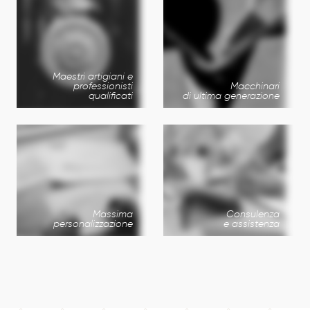
Maestri artigiani e
professionisti
Macchinari
qualificati
di ultima generazione
Massima
Consulenza
personalizzazione
e assistenza