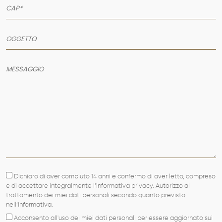
AZIENDA
SERVIZI
PRODOTTI
PORTFOLIO
NEWS
CONTATTI
Dichiaro di aver compiuto 14 anni e confermo di aver letto, compreso
e di accettare integralmente l’informativa privacy. Autorizzo al
trattamento dei miei dati personali secondo quanto previsto
nell’informativa.
Acconsento all'uso dei miei dati personali per essere aggiornato sui