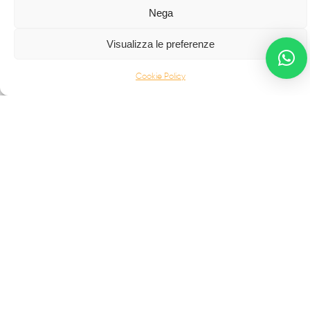
Da oltre 40 anni i
professionisti
FabbrIdea progettano
Nega
e realizzano soluzioni in
ferro battuto e acciaio inox
,
simbolo dell’eccellenza made in
Italy
nel mondo.
Visualizza le preferenze
CANCELLI MODERNI
Cookie Policy
CANCELLI IN FERRO BATTUTO
RECINZIONI
SCALE IN ACCIAIO INOX
SCALE IN FERRO BATTUTO
BALCONI
INFERRIATE
PORTONI D'AUTORE
COMPLEMENTI E ALTRO
Palermo Maria Raffaela