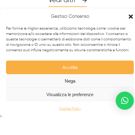
Vedi altri
Gestisci Consenso
Per fornire le migliori esperienze, utilizziamo tecnologie come i cookie per
memorizzare e/o accedere alle informazioni del dispositivo. Il consenso a
queste tecnologie ci permetterà di elaborare dati come il comportamento
di navigazione o ID unici su questo sito. Non acconsentire o ritirare il
consenso può influire negativamente su alcune caratteristiche e funzioni.
Accetta
Nega
Da oltre 40 anni i
professionisti
FabbrIdea progettano
e realizzano soluzioni in
ferro battuto e acciaio inox
,
Visualizza le preferenze
simbolo dell’eccellenza made in
Italy
nel mondo.
Cookie Policy
CANCELLI MODERNI
CANCELLI IN FERRO BATTUTO