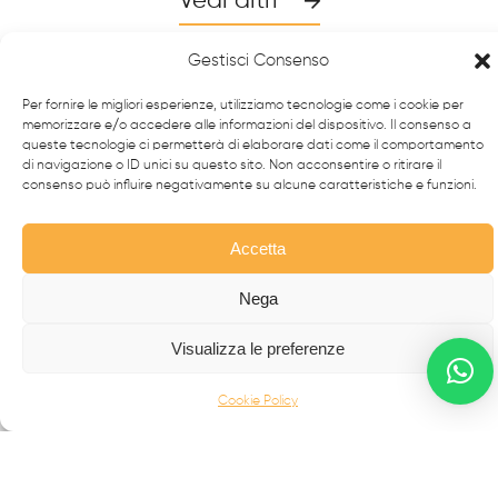
Vedi altri
Gestisci Consenso
Per fornire le migliori esperienze, utilizziamo tecnologie come i cookie per
memorizzare e/o accedere alle informazioni del dispositivo. Il consenso a
queste tecnologie ci permetterà di elaborare dati come il comportamento
di navigazione o ID unici su questo sito. Non acconsentire o ritirare il
consenso può influire negativamente su alcune caratteristiche e funzioni.
Accetta
Nega
Da oltre 40 anni i
professionisti
FabbrIdea progettano
e realizzano soluzioni in
ferro battuto e acciaio inox
,
Visualizza le preferenze
simbolo dell’eccellenza made in
Italy
nel mondo.
Cookie Policy
CANCELLI MODERNI
CANCELLI IN FERRO BATTUTO