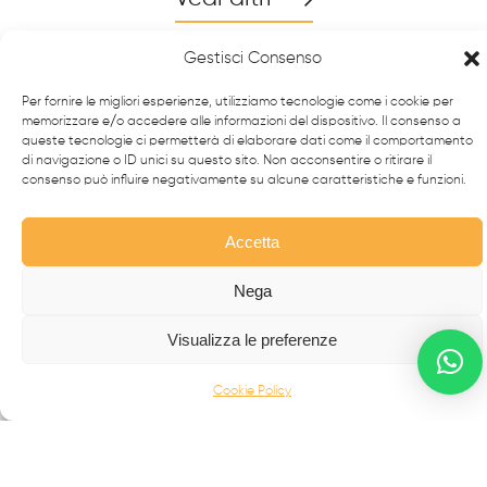
Gestisci Consenso
Per fornire le migliori esperienze, utilizziamo tecnologie come i cookie per
memorizzare e/o accedere alle informazioni del dispositivo. Il consenso a
queste tecnologie ci permetterà di elaborare dati come il comportamento
di navigazione o ID unici su questo sito. Non acconsentire o ritirare il
consenso può influire negativamente su alcune caratteristiche e funzioni.
Accetta
Nega
Da oltre 40 anni i
professionisti
FabbrIdea progettano
e realizzano soluzioni in
ferro battuto e acciaio inox
,
Visualizza le preferenze
simbolo dell’eccellenza made in
Italy
nel mondo.
Cookie Policy
CANCELLI MODERNI
CANCELLI IN FERRO BATTUTO