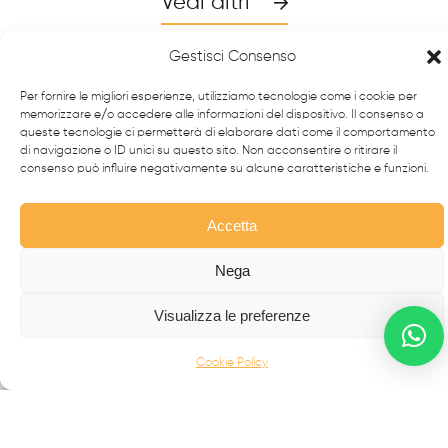
Vedi altri
Gestisci Consenso
Per fornire le migliori esperienze, utilizziamo tecnologie come i cookie per
memorizzare e/o accedere alle informazioni del dispositivo. Il consenso a
queste tecnologie ci permetterà di elaborare dati come il comportamento
di navigazione o ID unici su questo sito. Non acconsentire o ritirare il
consenso può influire negativamente su alcune caratteristiche e funzioni.
Accetta
Nega
Da oltre 40 anni i
professionisti
FabbrIdea progettano
Visualizza le preferenze
e realizzano soluzioni in
ferro battuto e acciaio inox
,
simbolo dell’eccellenza made in
Italy
nel mondo.
Cookie Policy
CANCELLI MODERNI
CANCELLI IN FERRO BATTUTO