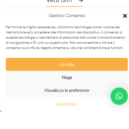
Vedi altri
Gestisci Consenso
Per fornire le migliori esperienze, utilizziamo tecnologie come i cookie per
memorizzare e/o accedere alle informazioni del dispositivo. Il consenso a
queste tecnologie ci permetterà di elaborare dati come il comportamento
di navigazione o ID unici su questo sito. Non acconsentire o ritirare il
consenso può influire negativamente su alcune caratteristiche e funzioni.
Accetta
Nega
Da oltre 40 anni i
professionisti
FabbrIdea progettano
e realizzano soluzioni in
ferro battuto e acciaio inox
,
Visualizza le preferenze
simbolo dell’eccellenza made in
Italy
nel mondo.
Cookie Policy
CANCELLI MODERNI
CANCELLI IN FERRO BATTUTO