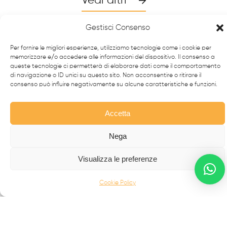
Vedi altri
Gestisci Consenso
Per fornire le migliori esperienze, utilizziamo tecnologie come i cookie per
memorizzare e/o accedere alle informazioni del dispositivo. Il consenso a
queste tecnologie ci permetterà di elaborare dati come il comportamento
di navigazione o ID unici su questo sito. Non acconsentire o ritirare il
consenso può influire negativamente su alcune caratteristiche e funzioni.
Accetta
Nega
Da oltre 40 anni i
professionisti
FabbrIdea progettano
e realizzano soluzioni in
ferro battuto e acciaio inox
,
Visualizza le preferenze
simbolo dell’eccellenza made in
Italy
nel mondo.
Cookie Policy
CANCELLI MODERNI
CANCELLI IN FERRO BATTUTO