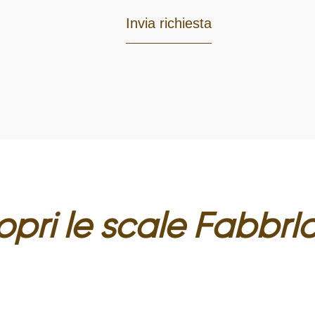
opri le
scale
FabbrI