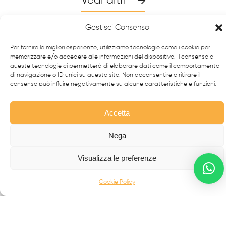
Vedi altri
Gestisci Consenso
Per fornire le migliori esperienze, utilizziamo tecnologie come i cookie per
memorizzare e/o accedere alle informazioni del dispositivo. Il consenso a
queste tecnologie ci permetterà di elaborare dati come il comportamento
di navigazione o ID unici su questo sito. Non acconsentire o ritirare il
consenso può influire negativamente su alcune caratteristiche e funzioni.
Accetta
Nega
Da oltre 40 anni i
professionisti
FabbrIdea progettano
e realizzano soluzioni in
ferro battuto e acciaio inox
,
Visualizza le preferenze
simbolo dell’eccellenza made in
Italy
nel mondo.
Cookie Policy
CANCELLI MODERNI
CANCELLI IN FERRO BATTUTO