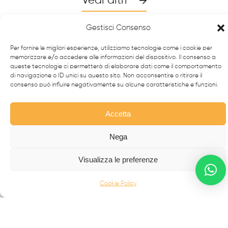
Vedi altri
Gestisci Consenso
Per fornire le migliori esperienze, utilizziamo tecnologie come i cookie per
memorizzare e/o accedere alle informazioni del dispositivo. Il consenso a
queste tecnologie ci permetterà di elaborare dati come il comportamento
di navigazione o ID unici su questo sito. Non acconsentire o ritirare il
consenso può influire negativamente su alcune caratteristiche e funzioni.
Accetta
Nega
Da oltre 40 anni i
professionisti
FabbrIdea progettano
e realizzano soluzioni in
ferro battuto e acciaio inox
,
Visualizza le preferenze
simbolo dell’eccellenza made in
Italy
nel mondo.
Cookie Policy
CANCELLI MODERNI
CANCELLI IN FERRO BATTUTO