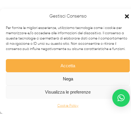
Gestisci Consenso
Per fornire le migliori esperienze, utilizziamo tecnologie come i cookie per
memorizzare e/o accedere alle informazioni del dispositivo. Il consenso a
queste tecnologie ci permetterà di elaborare dati come il comportamento
di navigazione o ID unici su questo sito. Non acconsentire o ritirare il
consenso può influire negativamente su alcune caratteristiche e funzioni.
Accetta
Da oltre 40 anni i
professionisti
FabbrIdea progettano
e realizzano soluzioni in
ferro battuto e acciaio inox
,
Nega
simbolo dell’eccellenza made in
Italy
nel mondo.
Visualizza le preferenze
CANCELLI MODERNI
Cookie Policy
CANCELLI IN FERRO BATTUTO
RECINZIONI
SCALE IN ACCIAIO INOX