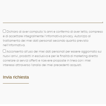
SERVIZI
PRODOTTI
PORTFOLIO
Dichiaro di aver compiuto 14 anni e confermo di aver letto, compreso
NEWS
e di accettare integralmente l’informativa privacy. Autorizzo al
trattamento dei miei dati personali secondo quanto previsto
nell’informativa.
CONTATTI
Acconsento all'uso dei miei dati personali per essere aggiornato sui
nuovi arrivi, prodotti in esclusiva e per le finalità di marketing diretto
correlare ai servizi offerti e ricevere proposte in linea con i miei
interessi attraverso l'analisi dei miei precedenti acquisti.