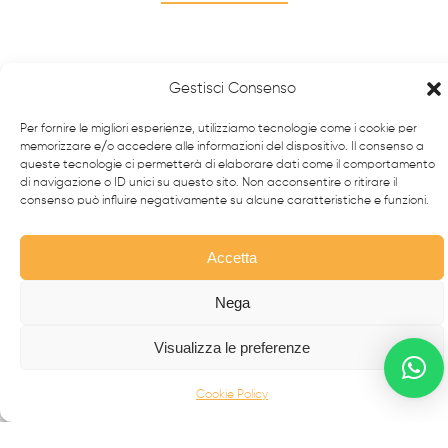
Gestisci Consenso
Per fornire le migliori esperienze, utilizziamo tecnologie come i cookie per
memorizzare e/o accedere alle informazioni del dispositivo. Il consenso a
queste tecnologie ci permetterà di elaborare dati come il comportamento
di navigazione o ID unici su questo sito. Non acconsentire o ritirare il
consenso può influire negativamente su alcune caratteristiche e funzioni.
Accetta
Da oltre 40 anni i
professionisti
FabbrIdea progettano
e realizzano soluzioni in
ferro battuto e acciaio inox
,
Nega
simbolo dell’eccellenza made in
Italy
nel mondo.
Visualizza le preferenze
CANCELLI MODERNI
Cookie Policy
CANCELLI IN FERRO BATTUTO
RECINZIONI