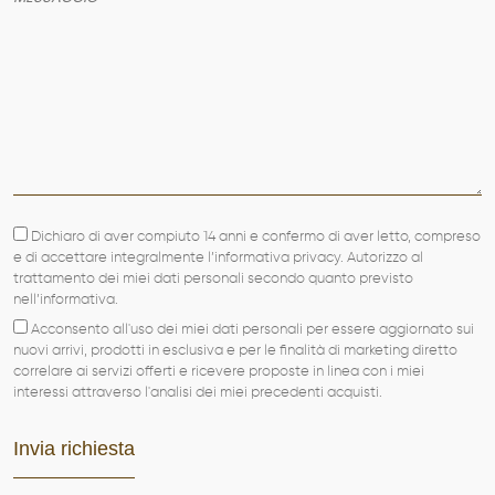
SERVIZI
PRODOTTI
PORTFOLIO
NEWS
Dichiaro di aver compiuto 14 anni e confermo di aver letto, compreso
CONTATTI
e di accettare integralmente l’informativa privacy. Autorizzo al
trattamento dei miei dati personali secondo quanto previsto
nell’informativa.
Acconsento all'uso dei miei dati personali per essere aggiornato sui
nuovi arrivi, prodotti in esclusiva e per le finalità di marketing diretto
correlare ai servizi offerti e ricevere proposte in linea con i miei
interessi attraverso l'analisi dei miei precedenti acquisti.