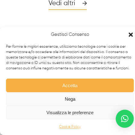
Vedi altri
Gestisci Consenso
Per fornire le migliori esperienze, utilizziamo tecnologie come i cookie per
memorizzare e/o accedere alle informazioni del dispositivo. Il consenso a
queste tecnologie ci permetterà di elaborare dati come il comportamento
di navigazione o ID unici su questo sito. Non acconsentire o ritirare il
consenso può influire negativamente su alcune caratteristiche e funzioni.
Accetta
Da oltre 40 anni i
professionisti
FabbrIdea progettano
e realizzano soluzioni in
ferro battuto e acciaio inox
,
Nega
simbolo dell’eccellenza made in
Italy
nel mondo.
Visualizza le preferenze
CANCELLI MODERNI
Cookie Policy
CANCELLI IN FERRO BATTUTO