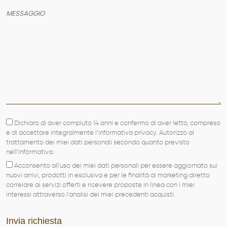
AZIENDA
SERVIZI
PRODOTTI
PORTFOLIO
NEWS
CONTATTI
Dichiaro di aver compiuto 14 anni e confermo di aver letto, compreso
e di accettare integralmente l’informativa privacy. Autorizzo al
trattamento dei miei dati personali secondo quanto previsto
nell’informativa.
Acconsento all'uso dei miei dati personali per essere aggiornato sui
nuovi arrivi, prodotti in esclusiva e per le finalità di marketing diretto
correlare ai servizi offerti e ricevere proposte in linea con i miei
interessi attraverso l'analisi dei miei precedenti acquisti.