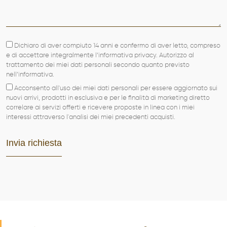
PRODOTTI
PORTFOLIO
Dichiaro di aver compiuto 14 anni e confermo di aver letto, compreso
NEWS
e di accettare integralmente l’informativa privacy. Autorizzo al
trattamento dei miei dati personali secondo quanto previsto
nell’informativa.
CONTATTI
Acconsento all'uso dei miei dati personali per essere aggiornato sui
nuovi arrivi, prodotti in esclusiva e per le finalità di marketing diretto
correlare ai servizi offerti e ricevere proposte in linea con i miei
interessi attraverso l'analisi dei miei precedenti acquisti.