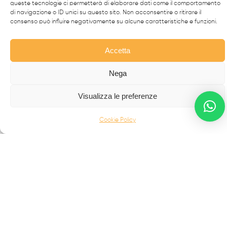
queste tecnologie ci permetterà di elaborare dati come il comportamento
simbolo dell’eccellenza made in
Italy
nel mondo.
di navigazione o ID unici su questo sito. Non acconsentire o ritirare il
consenso può influire negativamente su alcune caratteristiche e funzioni.
CANCELLI MODERNI
Accetta
CANCELLI IN FERRO BATTUTO
RECINZIONI
Nega
SCALE IN ACCIAIO INOX
Visualizza le preferenze
SCALE IN FERRO BATTUTO
BALCONI
Cookie Policy
INFERRIATE
PORTONI D'AUTORE
COMPLEMENTI E ALTRO
Palermo Maria Raffaela
Contrada Campo | 89815