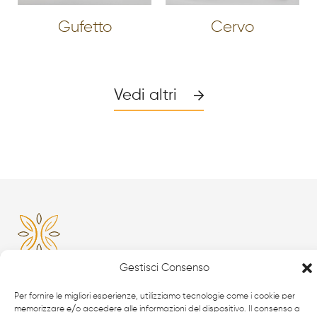
Gufetto
Cervo
Vedi altri
Gestisci Consenso
Per fornire le migliori esperienze, utilizziamo tecnologie come i cookie per
Da oltre 40 anni i
professionisti
FabbrIdea progettano
memorizzare e/o accedere alle informazioni del dispositivo. Il consenso a
e realizzano soluzioni in
ferro battuto e acciaio inox
,