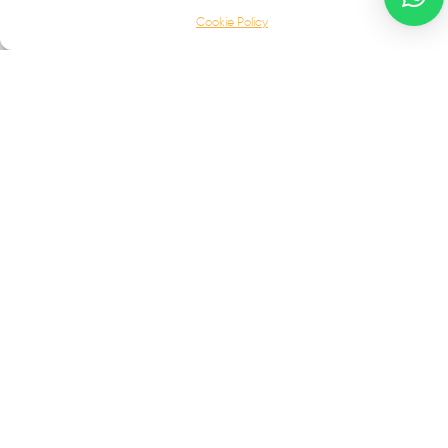
SCALE IN FERRO BATTUTO
Cookie Policy
BALCONI
INFERRIATE
PORTONI D'AUTORE
COMPLEMENTI E ALTRO
Palermo Maria Raffaela
Contrada Campo | 89815
Francavilla Angitola (VV)
info@fabbridea.com
+39 0968 722809
|
+39 393 9963854