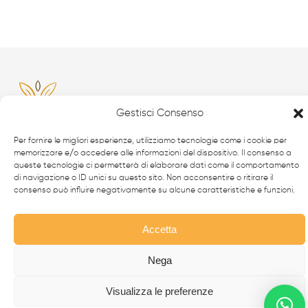
Gestisci Consenso
Per fornire le migliori esperienze, utilizziamo tecnologie come i cookie per
memorizzare e/o accedere alle informazioni del dispositivo. Il consenso a
Da oltre 40 anni i
professionisti
FabbrIdea progettano
queste tecnologie ci permetterà di elaborare dati come il comportamento
di navigazione o ID unici su questo sito. Non acconsentire o ritirare il
e realizzano soluzioni in
ferro battuto e acciaio inox
,
consenso può influire negativamente su alcune caratteristiche e funzioni.
simbolo dell’eccellenza made in
Italy
nel mondo.
Accetta
CANCELLI MODERNI
CANCELLI IN FERRO BATTUTO
Nega
RECINZIONI
Visualizza le preferenze
SCALE IN ACCIAIO INOX