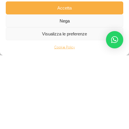
Accetta
Nega
Visualizza le preferenze
Cookie Policy
Da oltre 40 anni i
professionisti
FabbrIdea progettano
e realizzano soluzioni in
ferro battuto e acciaio inox
,
simbolo dell’eccellenza made in
Italy
nel mondo.
CANCELLI MODERNI
CANCELLI IN FERRO BATTUTO
RECINZIONI
SCALE IN ACCIAIO INOX