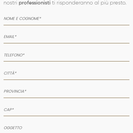
nostri
professionisti
ti risponderanno al più presto.
AZIENDA
SERVIZI
PRODOTTI
PORTFOLIO
NEWS
CONTATTI