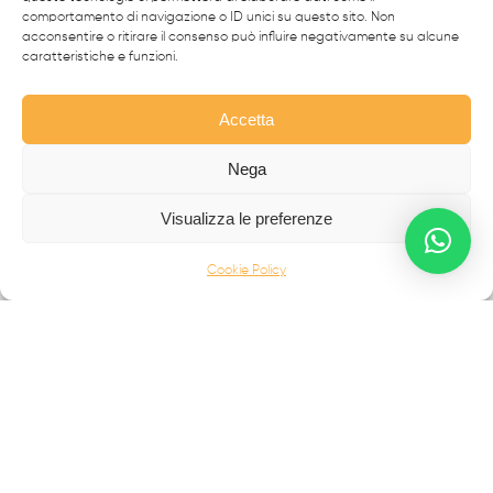
comportamento di navigazione o ID unici su questo sito. Non
acconsentire o ritirare il consenso può influire negativamente su alcune
Vedi altri
caratteristiche e funzioni.
Accetta
Nega
Visualizza le preferenze
Cookie Policy
Da oltre 40 anni i
professionisti
FabbrIdea progettano
e realizzano soluzioni in
ferro battuto e acciaio inox
,
simbolo dell’eccellenza made in
Italy
nel mondo.
CANCELLI MODERNI