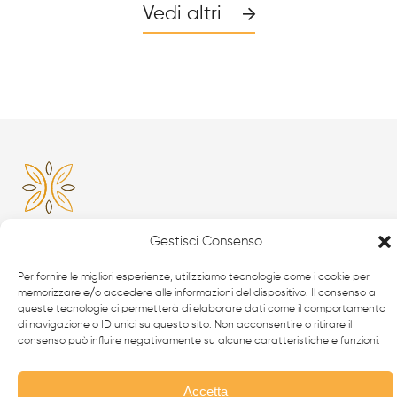
Vedi altri
Gestisci Consenso
Da oltre 40 anni i
professionisti
FabbrIdea progettano
Per fornire le migliori esperienze, utilizziamo tecnologie come i cookie per
e realizzano soluzioni in
ferro battuto e acciaio inox
,
memorizzare e/o accedere alle informazioni del dispositivo. Il consenso a
queste tecnologie ci permetterà di elaborare dati come il comportamento
simbolo dell’eccellenza made in
Italy
nel mondo.
di navigazione o ID unici su questo sito. Non acconsentire o ritirare il
consenso può influire negativamente su alcune caratteristiche e funzioni.
CANCELLI MODERNI
CANCELLI IN FERRO BATTUTO
Accetta