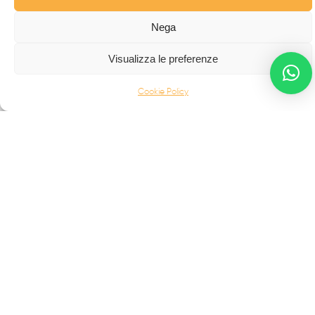
RECINZIONI
Nega
SCALE IN ACCIAIO INOX
SCALE IN FERRO BATTUTO
Visualizza le preferenze
BALCONI
Cookie Policy
INFERRIATE
PORTONI D'AUTORE
COMPLEMENTI E ALTRO
Palermo Maria Raffaela
Contrada Campo | 89815
Francavilla Angitola (VV)
info@fabbridea.com
+39 0968 722809
|
+39 393 9963854