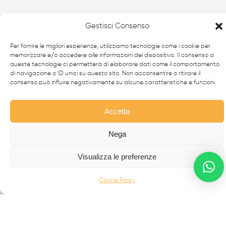
Gestisci Consenso
Per fornire le migliori esperienze, utilizziamo tecnologie come i cookie per
memorizzare e/o accedere alle informazioni del dispositivo. Il consenso a
queste tecnologie ci permetterà di elaborare dati come il comportamento
di navigazione o ID unici su questo sito. Non acconsentire o ritirare il
consenso può influire negativamente su alcune caratteristiche e funzioni.
Da oltre 40 anni i
professionisti
FabbrIdea progettano
e realizzano soluzioni in
ferro battuto e acciaio inox
,
simbolo dell’eccellenza made in
Italy
nel mondo.
Accetta
Nega
CANCELLI MODERNI
CANCELLI IN FERRO BATTUTO
Visualizza le preferenze
RECINZIONI
Cookie Policy
SCALE IN ACCIAIO INOX
SCALE IN FERRO BATTUTO
BALCONI