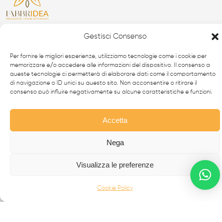
Gestisci Consenso
Da oltre 40 anni i
professionisti
FabbrIdea progettano
e realizzano soluzioni in
ferro battuto e acciaio inox
,
Per fornire le migliori esperienze, utilizziamo tecnologie come i cookie per
simbolo dell’eccellenza made in
Italy
nel mondo.
memorizzare e/o accedere alle informazioni del dispositivo. Il consenso a
queste tecnologie ci permetterà di elaborare dati come il comportamento
di navigazione o ID unici su questo sito. Non acconsentire o ritirare il
CANCELLI MODERNI
consenso può influire negativamente su alcune caratteristiche e funzioni.
CANCELLI IN FERRO BATTUTO
RECINZIONI
Accetta
SCALE IN ACCIAIO INOX
Nega
SCALE IN FERRO BATTUTO
Visualizza le preferenze
BALCONI
INFERRIATE
Cookie Policy
PORTONI D'AUTORE
COMPLEMENTI E ALTRO