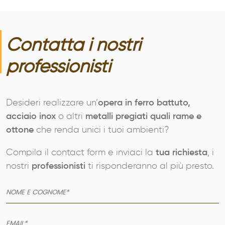
Contatta i nostri
professionisti
AZIENDA
SERVIZI
Desideri realizzare un’
opera in ferro battuto,
PRODOTTI
acciaio inox
o altri
metalli pregiati quali rame e
ottone
che renda unici i tuoi ambienti?
PORTFOLIO
Compila il contact form e inviaci la
tua richiesta
, i
NEWS
nostri
professionisti
ti risponderanno al più presto.
CONTATTI