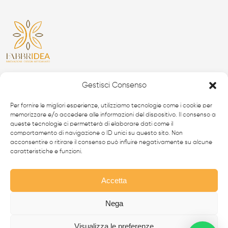
Da oltre 40 anni i
professionisti
FabbrIdea progettano
Gestisci Consenso
e realizzano soluzioni in
ferro battuto e acciaio inox
,
simbolo dell’eccellenza made in
Italy
nel mondo.
Per fornire le migliori esperienze, utilizziamo tecnologie come i cookie per
memorizzare e/o accedere alle informazioni del dispositivo. Il consenso a
queste tecnologie ci permetterà di elaborare dati come il
CANCELLI MODERNI
comportamento di navigazione o ID unici su questo sito. Non
acconsentire o ritirare il consenso può influire negativamente su alcune
CANCELLI IN FERRO BATTUTO
caratteristiche e funzioni.
RECINZIONI
Accetta
SCALE IN ACCIAIO INOX
SCALE IN FERRO BATTUTO
Nega
BALCONI
Visualizza le preferenze
INFERRIATE