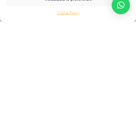
PORTONI D'AUTORE
Cookie Policy
COMPLEMENTI E ALTRO
Palermo Maria Raffaela
Contrada Campo | 89815
Francavilla Angitola (VV)
info@fabbridea.com
+39 0968 722809
|
+39 393 9963854
© 2026 FABBRIDEA È UN BRAND DI PALERMO MARIA RAFFAELA | CONTRADA
CAMPO | 89815 FRANCAVILLA ANGITOLA (VV) | P.IVA 01299420792 | REA
VV106612 | SUBM70N |
PRIVACY POLICY
|
COOKIE POLICY
CONCEPT BY MR KETING