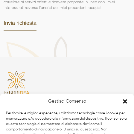
correlare ai servizi offerti e ricevere proposte in linea con i miei
interessi attraverso l'analisi dei miei precedenti acquisti.
Gestisci Consenso
Da oltre 40 anni i
professionisti
FabbrIdea progettano
Per fornire le migliori esperienze, utilizziamo tecnologie come i cookie per
e realizzano soluzioni in
ferro battuto e acciaio inox
,
memorizzare e/o accedere alle informazioni del dispositivo. Il consenso a
simbolo dell’eccellenza made in
Italy
nel mondo.
queste tecnologie ci permetterà di elaborare dati come il
comportamento di navigazione o ID unici su questo sito. Non