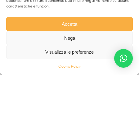
acconsentire o ritirare il consenso può influire negativamente su alcune
CANCELLI MODERNI
caratteristiche e funzioni.
CANCELLI IN FERRO BATTUTO
RECINZIONI
Accetta
SCALE IN ACCIAIO INOX
Nega
SCALE IN FERRO BATTUTO
Visualizza le preferenze
BALCONI
INFERRIATE
Cookie Policy
PORTONI D'AUTORE
COMPLEMENTI E ALTRO
Palermo Maria Raffaela
Contrada Campo | 89815
Francavilla Angitola (VV)
info@fabbridea.com