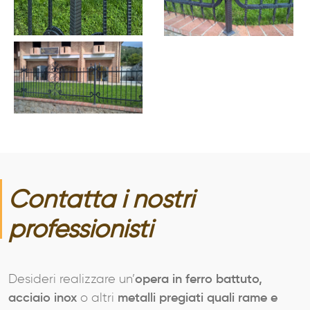
AZIENDA
SERVIZI
Contatta i nostri
PRODOTTI
professionisti
PORTFOLIO
Desideri realizzare un’
opera in ferro battuto,
NEWS
acciaio inox
o altri
metalli pregiati quali rame e