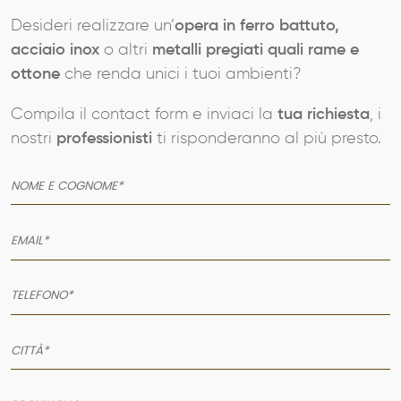
Desideri realizzare un’
opera in ferro battuto,
acciaio inox
o altri
metalli pregiati quali rame e
AZIENDA
ottone
che renda unici i tuoi ambienti?
SERVIZI
Compila il contact form e inviaci la
tua richiesta
, i
PRODOTTI
nostri
professionisti
ti risponderanno al più presto.
PORTFOLIO
NEWS
CONTATTI