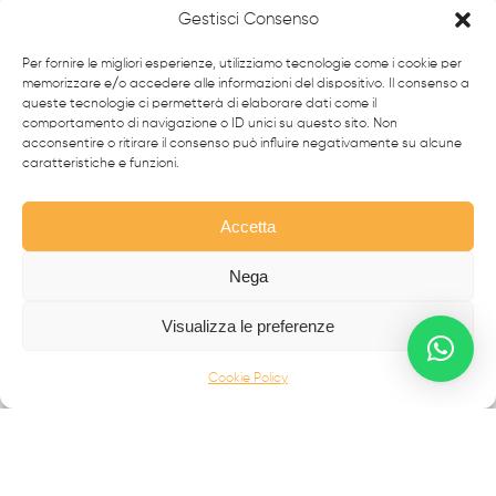
e realizzano soluzioni in
ferro battuto e acciaio inox
,
Gestisci Consenso
simbolo dell’eccellenza made in
Italy
nel mondo.
Per fornire le migliori esperienze, utilizziamo tecnologie come i cookie per
memorizzare e/o accedere alle informazioni del dispositivo. Il consenso a
CANCELLI MODERNI
queste tecnologie ci permetterà di elaborare dati come il
comportamento di navigazione o ID unici su questo sito. Non
CANCELLI IN FERRO BATTUTO
acconsentire o ritirare il consenso può influire negativamente su alcune
RECINZIONI
caratteristiche e funzioni.
SCALE IN ACCIAIO INOX
Accetta
SCALE IN FERRO BATTUTO
BALCONI
Nega
INFERRIATE
Visualizza le preferenze
PORTONI D'AUTORE
COMPLEMENTI E ALTRO
Cookie Policy
Palermo Maria Raffaela
Contrada Campo | 89815