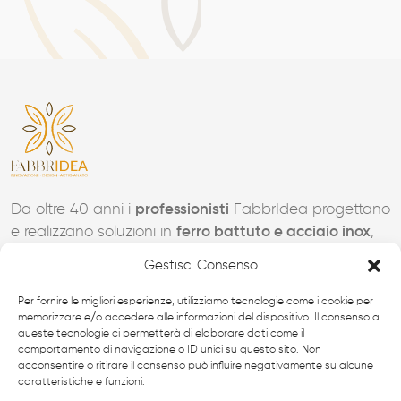
Da oltre 40 anni i
professionisti
FabbrIdea progettano
e realizzano soluzioni in
ferro battuto e acciaio inox
,
simbolo dell’eccellenza made in
Italy
nel mondo.
Gestisci Consenso
CANCELLI MODERNI
Per fornire le migliori esperienze, utilizziamo tecnologie come i cookie per
memorizzare e/o accedere alle informazioni del dispositivo. Il consenso a
CANCELLI IN FERRO BATTUTO
queste tecnologie ci permetterà di elaborare dati come il
comportamento di navigazione o ID unici su questo sito. Non
RECINZIONI
acconsentire o ritirare il consenso può influire negativamente su alcune
SCALE IN ACCIAIO INOX
caratteristiche e funzioni.