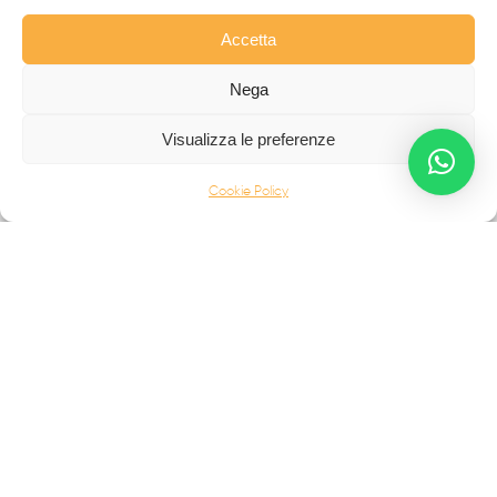
SCALE IN FERRO BATTUTO
Accetta
BALCONI
INFERRIATE
Nega
PORTONI D'AUTORE
Visualizza le preferenze
COMPLEMENTI E ALTRO
Cookie Policy
Palermo Maria Raffaela
Contrada Campo | 89815
Francavilla Angitola (VV)
info@fabbridea.com
+39 0968 722809
|
+39 393 9963854