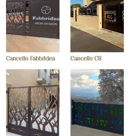
AZIENDA
SERVIZI
PRODOTTI
PORTFOLIO
NEWS
Cancello Fabbridea
Cancello CR
CONTATTI