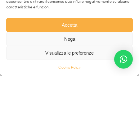
acconsentire o ritirare il consenso può influire negativamente su alcune
caratteristiche e funzioni.
Accetta
Nega
Da oltre 40 anni i
professionisti
FabbrIdea progettano
e realizzano soluzioni in
ferro battuto e acciaio inox
,
Visualizza le preferenze
simbolo dell’eccellenza made in
Italy
nel mondo.
Cookie Policy
CANCELLI MODERNI
CANCELLI IN FERRO BATTUTO
RECINZIONI
SCALE IN ACCIAIO INOX
SCALE IN FERRO BATTUTO
BALCONI
INFERRIATE