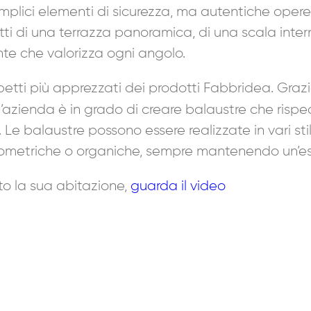
plici elementi di sicurezza, ma autentiche opere
atti di una terrazza panoramica, di una scala int
te che valorizza ogni angolo.
etti più apprezzati dei prodotti Fabbridea. Grazie
l’azienda è in grado di creare balaustre che rispec
 Le balaustre possono essere realizzate in vari sti
ometriche o organiche, sempre mantenendo un’este
to la sua abitazione,
guarda il video