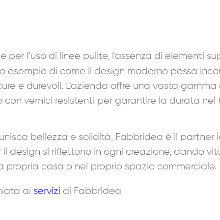
 per l’uso di linee pulite, l’assenza di elementi supe
o esempio di come il design moderno possa incont
cure e durevoli. L’azienda offre una vasta gamma di
o con vernici resistenti per garantire la durata ne
isca bellezza e solidità, Fabbridea è il partner i
l design si riflettono in ogni creazione, dando vita 
lla propria casa o nel proprio spazio commerciale.
hiata ai
servizi
di Fabbridea