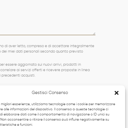
mo di aver letto, compreso e di accettare integralmente
to dei miei dati personali secondo quanto previsto
er essere aggiornato sui nuovi arrivi, prodotti in
 correlare ai servizi offerti e ricevere proposte in linea
ei precedenti acquisti.
Gestisci Consenso
le migliori esperienze, utilizziamo tecnologie come i cookie per memorizzare
 alle informazioni del dispositivo. Il consenso a queste tecnologie ci
di elaborare dati come il comportamento di navigazione o ID unici su
 Non acconsentire o ritirare il consenso può influire negativamente su
teristiche e funzioni.