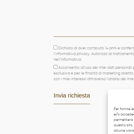
Dichiaro di aver compiuto 14 anni e confer
l’informativa privacy. Autorizzo al trattamen
nell’informativa.
Acconsento all'uso dei miei dati personali p
esclusiva e per le finalità di marketing diretto
con i miei interessi attraverso l'analisi dei mi
Per fornire 
e/o accedere
permetterà 
questo sito.
alcune carat